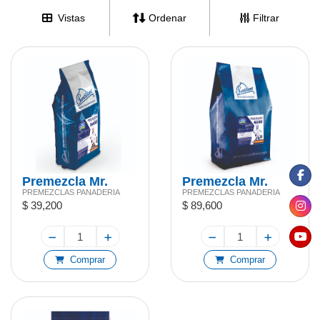
Vistas
Ordenar
Filtrar
Premezcla Mr.
Premezcla Mr.
PREMEZCLAS PANADERIA
PREMEZCLAS PANADERIA
Frank Base 2kg
Frank Base 5kg
$ 39,200
$ 89,600
Comprar
Comprar