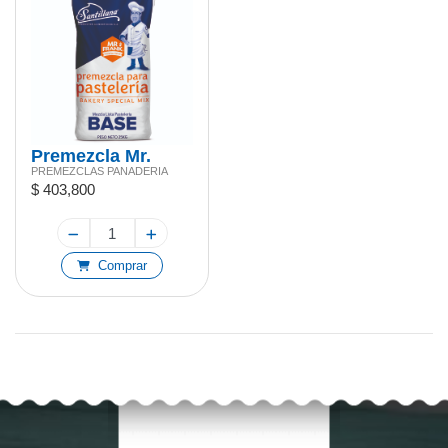
Premezcla Mr.
PREMEZCLAS PANADERIA
Frank Base 25kg
$ 403,800
Comprar