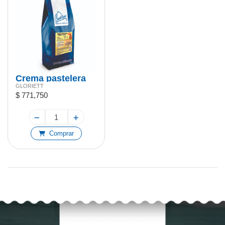
Crema pastelera
GLORIETT
Gloriet 25kg
$ 771,750
Comprar