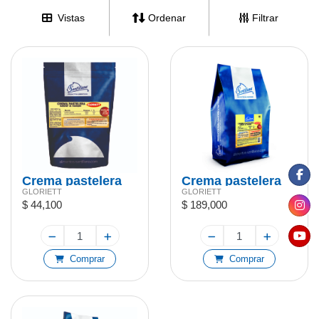
Vistas
Ordenar
Filtrar
Crema pastelera
Crema pastelera
GLORIETT
GLORIETT
Gloriet 1kg
Gloriet 5kg
$ 44,100
$ 189,000
Comprar
Comprar