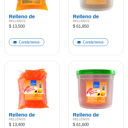
Relleno de
Relleno de
RELLENOS
RELLENOS
Maracuyá 1kg
Maracuyá 4,5kg
$ 13,500
$ 61,850
Contáctenos
Contáctenos
Relleno de
Relleno de
RELLENOS
RELLENOS
Melocotón 1kg
Melocotón 4,5kg
$ 13,400
$ 61,600