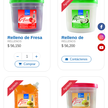
Agotado
Relleno de Fresa
Relleno de
RELLENOS
RELLENOS
4,5kg
Guanabana 4,5 kg
$ 56,150
$ 56,200
Contáctenos
Comprar
Agotado
Agotado