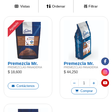
Vistas
Ordenar
Filtrar
Agotado
Premezcla Mr.
Premezcla Mr.
PREMEZCLAS PANADERIA
PREMEZCLAS PANADERIA
Frank Chocolate
Frank Chocolate
$ 18,600
$ 44,250
1kg
2kg
Contáctenos
Comprar