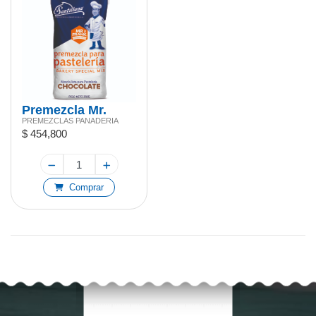
Premezcla Mr.
PREMEZCLAS PANADERIA
Frank Chocolate
$ 454,800
25kg
Comprar