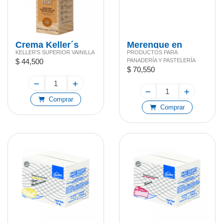
Crema Keller´s
Merengue en
KELLER’S SUPERIOR VAINILLA
PRODUCTOS PARA
Base 2 LT (SOLO
Polvo 750 g
$ 44,500
PANADERÍA Y PASTELERÍA
ENTREGA
$ 70,550
BOGOTA)
Comprar
Comprar