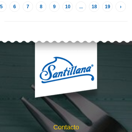
5
6
7
8
9
10
...
18
19
›
Contacto