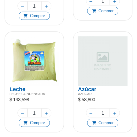
Comprar
Comprar
Leche
Azúcar
LECHE CONDENSADA
AZÚCAR
Condensada
Antihumedad
$ 143,598
$ 58,800
Mariana Bolsa 10
Komplet 2kg
kg
Comprar
Comprar