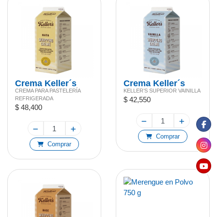
Crema Keller´s
Crema Keller´s
CREMA PARA PASTELERÍA
KELLER’S SUPERIOR VAINILLA
NATA 2 LT (SOLO
Vainilla 2 LT
REFRIGERADA
$ 42,550
ENTREGA
(SOLO ENTREGA
$ 48,400
BOGOTA)
BOGOTA)
Comprar
Comprar