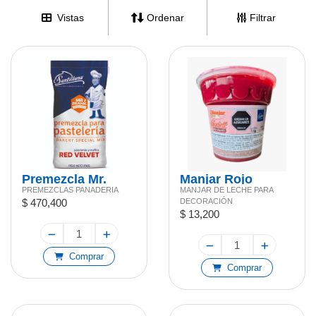
Vistas
Ordenar
Filtrar
Premezcla Mr.
Manjar Rojo
PREMEZCLAS PANADERIA
MANJAR DE LECHE PARA
Frank Red Velvet
Gloriett Vaso 1 Kg
$ 470,400
DECORACIÓN
25kg
$ 13,200
Comprar
Comprar